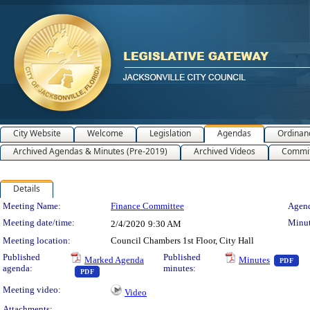
City Website
Welcome
Legislation
Agendas
Ordinan
Archived Agendas & Minutes (Pre-2019)
Archived Videos
Commit
Details
Meeting Details
Meeting Name:
Finance Committee
Agend
Meeting date/time:
Minut
2/4/2020
9:30 AM
Meeting location:
Council Chambers 1st Floor, City Hall
— 
Published
Published
Marked Agenda
Minutes
PDF
agenda:
minutes:
— PDF document, press Enter to view text or download
PDF
Meeting video:
Video
Attachments: