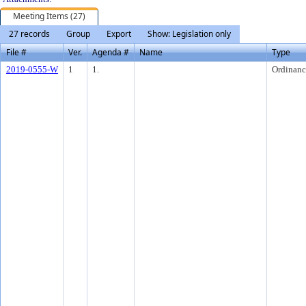
Meeting Items (27)
27 records
Group
Export
Show: Legislation only
File #
Ver.
Agenda #
Name
Type
2019-0555-W
1
1.
Ordinanc